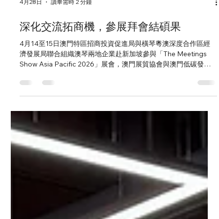
4月28日
讀畢需時 2 分鐘
深化交流拓商機，參展拜會結碩果
4月14至15日澳門特區招商投資促進局與橫琴粵澳深度合作區經
濟發展局聯合組織澳琴兩地企業赴新加坡參與「The Meetings
Show Asia Pacific 2026」展會，澳門展貿協會與澳門低碳發展
協會於展會現場「澳琴館」內設置交流展位。 參展企業大合影 澳
門展貿協會、澳門低碳發展協會 展位合影 參展期間，澳門展貿協
會系統梳理了協會成立二十五周年以來的發展脈絡，重點呈現了
在會展人才培育體系建設、綠色會展標準國際化及泛珠三角區域
協作等方面的標誌性成果。參會期間與來自新加坡、印度、印
尼、馬來西亞、香港、澳大利亞等國際客商進行了深入交流，期
透過是次商務交流開拓城市之間的會展商務合作。 拜訪新加坡關
鍵會展組織，深化國家合作網絡 參展期間，在澳門招商局黃伊琳