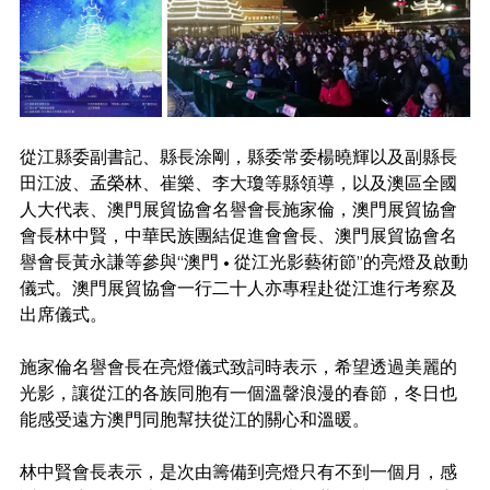
從江縣委副書記、縣長涂剛，縣委常委楊曉輝以及副縣長
田江波、孟榮林、崔樂、李大瓊等縣領導，以及澳區全國
人大代表、澳門展貿協會名譽會長施家倫，澳門展貿協會
會長林中賢，中華民族團結促進會會長、澳門展貿協會名
譽會長黃永謙等參與“澳門 • 從江光影藝術節”的亮燈及啟動
儀式。澳門展貿協會一行二十人亦專程赴從江進行考察及
出席儀式。
施家倫名譽會長在亮燈儀式致詞時表示，希望透過美麗的
光影，讓從江的各族同胞有一個溫韾浪漫的春節，冬日也
能感受遠方澳門同胞幫扶從江的關心和溫暖。
林中賢會長表示，是次由籌備到亮燈只有不到一個月，感