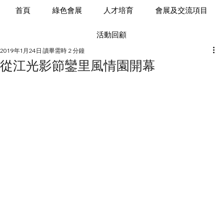
首頁
綠色會展
人才培育
會展及交流項目
活動回顧
2019年1月24日
讀畢需時 2 分鐘
從江光影節鑾里風情園開幕