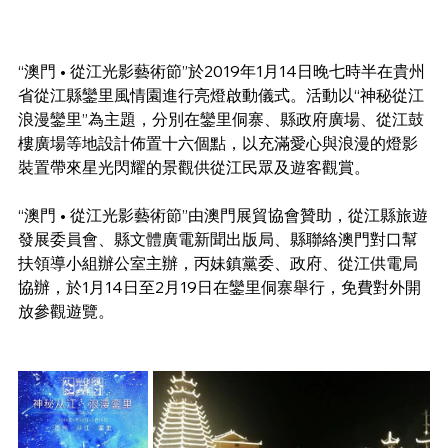
“澳門 • 從江光影藝術節”於2019年1月14日晚七時半在貴州
省從江縣鑾里風情園進行亮燈啟動儀式。活動以“神秘從江 
浪漫鑾里”為主題，分別在鑾里侗寨、縣政府廣場、從江鼓
樓廣場等地設計佈置十六個點，以充滿愛心與浪漫的燈影
裝置帶來星光閃耀的景觀供從江民眾及遊客觀賞。
“澳門 • 從江光影藝術節”由澳門展貿協會贊助，從江縣旅遊
發展委員會、縣文體廣電新聞出版局、縣聯絡澳門對口幫
扶領導小組辦公室主辦，丙妹鎮黨委、政府、從江供電局
協辦，於1月14日至2月19日在鑾里侗寨舉行，免費對外開
放參觀遊覽。