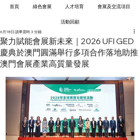
首頁
綠色會展
人才培育
會展及交流項目
活動回顧
6月18日
讀畢需時 3 分鐘
聚力賦能會展新未來｜2026 UFI GED
慶典於澳門圓滿舉行多項合作落地助推
澳門會展產業高質量發展