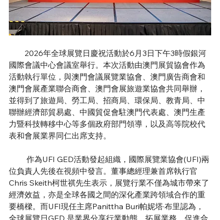
        2026年全球展覽日慶祝活動於6月3日下午3時假銀河
國際會議中心會議室舉行。本次活動由澳門展貿協會作為
活動執行單位，與澳門會議展覽業協會、澳門廣告商會和
澳門會展產業聯合商會、澳門會展旅遊業協會共同舉辦，
並得到了旅遊局、勞工局、招商局、環保局、教青局、中
聯辦經濟部貿易處、中國貿促會駐澳門代表處、澳門生產
力暨科技轉移中心等多個政府部門領導，以及高等院校代
表和會展業界同仁出席支持。
         作為UFI GED活動發起組織，國際展覽業協會(UFI)兩
位負責人先後在視頻中發言。董事總經理兼首席執行官 
Chris Skeith柯世祺先生表示，展覽行業不僅為城市帶來了
經濟效益，亦是全球各國之間的深化產業跨領域合作的重
要橋樑。而UFI現任主席Panittha Buri帕妮塔·布里認為，
全球展覽日GED 是業界分享行業動態，拓展業務，促進合