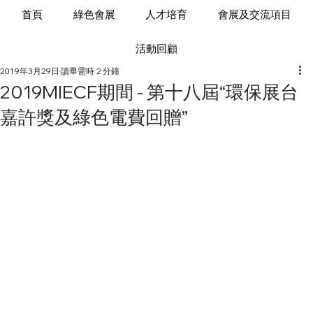
首頁
綠色會展
人才培育
會展及交流項目
活動回顧
2019年3月29日
讀畢需時 2 分鐘
2019MIECF期間 - 第十八屆“環保展台
嘉許獎及綠色電費回贈”