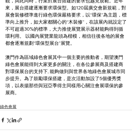
觀，與此同時，行業對展台搭建的要求也越見規範。近年
來，展台搭建逐漸要求環保型。如120屆廣交會新規範，對
展會裝修標準進行綠色環保嚴格要求，以“環保”為主題，標
準向上推升，如大家都關心的“木裝修”，在該展內就設定了
不可超過30%的標準，大力推使展覽展示器材能夠得到循
環利用。 以國內展覽業龍頭為楷模，相信往後各地的展會
都會逐漸規劃“環保型展台”展覽。
澳門作為區域綠色會展其中一個主要的推動者，期望澳門
綠色會展能得到大家更多的關注，在各位參展商及搭建商
對環保展台的支持下, 能夠做到與世界各地綠色會展城市同
步提升。為了鼓勵環保搭建，是次活動加設了5個優秀獎
項，以表揚那些與冠亞季得主同樣用心關注會展環保的參
展商。
綠色會展