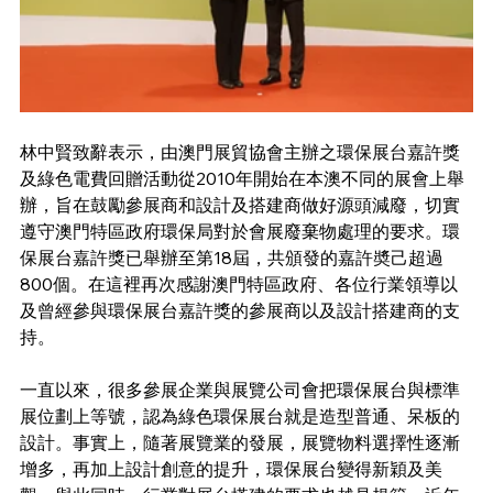
林中賢致辭表示，由澳門展貿協會主辦之環保展台嘉許獎
及綠色電費回贈活動從2010年開始在本澳不同的展會上舉
辦，旨在鼓勵參展商和設計及搭建商做好源頭減廢，切實
遵守澳門特區政府環保局對於會展廢棄物處理的要求。環
保展台嘉許獎已舉辦至第18屆，共頒發的嘉許奬己超過
800個。在這裡再次感謝澳門特區政府、各位行業領導以
及曾經參與環保展台嘉許獎的參展商以及設計搭建商的支
持。
一直以來，很多參展企業與展覽公司會把環保展台與標準
展位劃上等號，認為綠色環保展台就是造型普通、呆板的
設計。事實上，隨著展覽業的發展，展覽物料選擇性逐漸
增多，再加上設計創意的提升，環保展台變得新穎及美