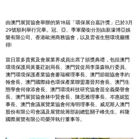
由澳門展貿協會舉辦的第18屆「環保展台嘉許獎」已於3月
29號順利舉行完畢。冠、亞、季軍榮銜分別由新濠博亞娛
樂有限公司、香港歐洲商務協會，以及雲省生態環境廳獲
得!
當日眾多貴賓及會展業界成員出席了頒獎典禮，包括澳門
環境保護局黃蔓葒副局長、澳門貿促局李藻森執行委員、
澳門環境保護產業協會麥瑞權理事長、澳門節能協會李約
翰會長、澳門國際綠色環保產業聯盟蕭晉邦會長、澳門生
態學會何偉添會長、澳門環境科技研究協會苗全義榮譽會
長、澳門展貿協會林中賢會長、陳思雅理事長、岑惠妮監
事長、澳門會議展覽業協會何海明理事長、威尼斯人澳門
股份有限公司會議及展覽統籌部副總監關子峰先生、科隆
國際展覽有限公司榮萍執行董事等。